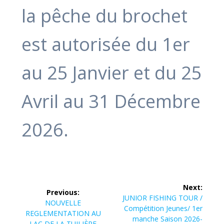
la pêche du brochet
est autorisée du 1er
au 25 Janvier et du 25
Avril au 31 Décembre
2026.
Navigation
Next:
Previous:
de
Next
JUNIOR FISHING TOUR /
Previous
NOUVELLE
post:
Compétition Jeunes/ 1er
post:
REGLEMENTATION AU
l’article
manche Saison 2026-
LAC DE LA TUILIÈRE