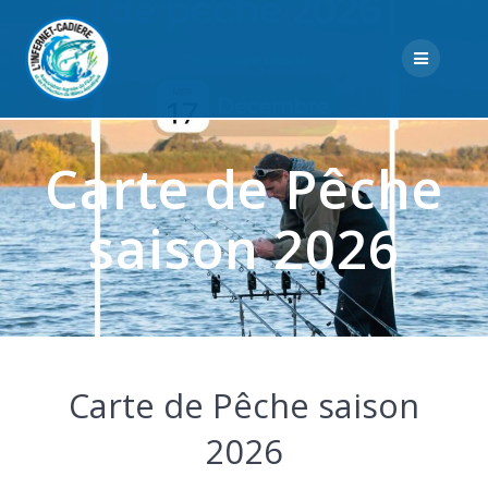
Skip
to
content
Carte de Pêche
saison 2026
Carte de Pêche saison
2026