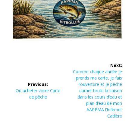
Navigation
Next:
de
Next
Comme chaque année je
post:
prends ma carte, je fais
l’article
Previous:
l’ouverture et je pêche
Previous
Où acheter votre Carte
durant toute la saison
post:
de pêche
dans les cours d’eau et
plan d’eau de mon
AAPPMA l’Infernet
Cadière